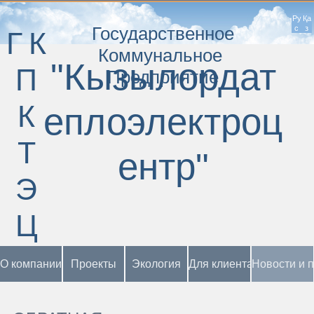
Ру
Қа
Государственное
с
з
ГК
Коммунальное
"Кызылордат
П
Предприятие
К
еплоэлектроц
Т
ентр"
Э
Ц
О компании
Проекты
Экология
Для клиента
Новости и 