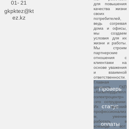
01- 21
для повышения
качества жизни
gkpktez@kt
своих
ez.kz
потребителей,
ведь согревая
дома и офисы,
мы создаем
условия для их
жизни и работы.
Мы строим
партнерские
отношения с
клиентами на
основе уважения
и взаимной
ответственности.
Главная
ценность ГКП
Проверь
«Кызылордатепл
оэлектроцентр»
-это сотрудники.
статус
Их высокий
профессионализ
м, умение
работать в
оплаты
команде – вот