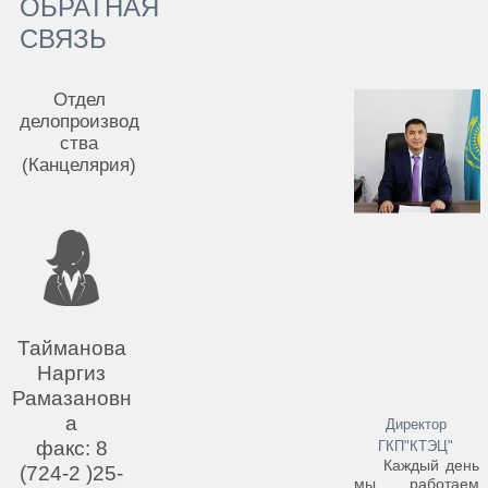
ОБРАТНАЯ
СВЯЗЬ
Отдел
делопроизвод
ства
(Канцелярия)
Тайманова
Наргиз
Рамазановн
а
Директор
факс: 8
ГКП"КТЭЦ"
Каждый день
(724-2 )25-
мы работаем