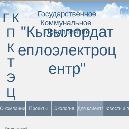
Ру
Қа
Государственное
с
з
ГК
Коммунальное
"Кызылордат
П
Предприятие
К
еплоэлектроц
Т
ентр"
Э
Ц
О компании
Проекты
Экология
Для клиента
Новости и 