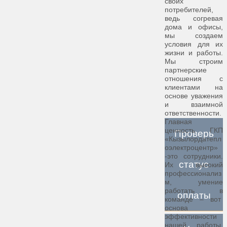
своих
потребителей,
ведь согревая
дома и офисы,
мы создаем
условия для их
жизни и работы.
Мы строим
партнерские
отношения с
клиентами на
основе уважения
и взаимной
ответственности.
Главная
ценность ГКП
Проверь
«Кызылордатепл
оэлектроцентр»
-это сотрудники.
статус
Их высокий
профессионализ
м, умение
работать в
оплаты
команде – вот
основа
эффективности
нашей работы.