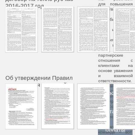
для повышения
2016-2017 год
качества жизни
своих
потребителей,
ведь согревая
дома и офисы,
мы создаем
условия для их
жизни и работы.
Мы строим
партнерские
отношения с
клиентами на
основе уважения
и взаимной
Об утверждении Правил
ответственности.
пользования тепловой
Главная
энергией
ценность ГКП
Проверь
«Кызылордатепл
оэлектроцентр»
-это сотрудники.
статус
Их высокий
профессионализ
м, умение
работать в
оплаты
команде – вот