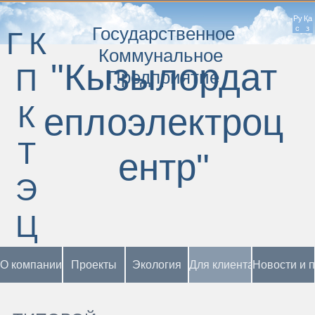
Ру
Қа
Государственное
с
з
ГК
Коммунальное
"Кызылордат
П
Предприятие
К
еплоэлектроц
Т
ентр"
Э
Ц
О компании
Проекты
Экология
Для клиента
Новости и 